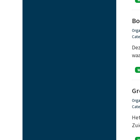
Bo
Orga
Cate
Dez
waa
Gr
Orga
Cate
Het
Zui