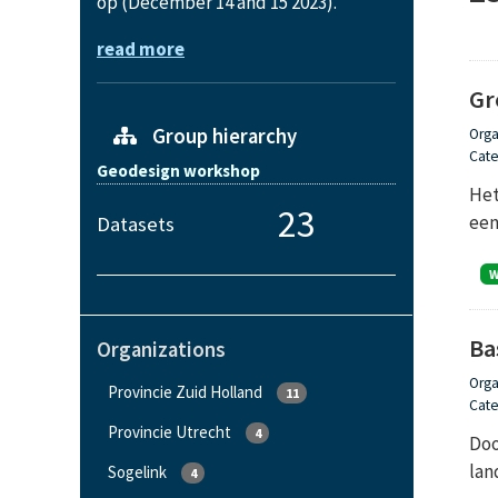
op (December 14 and 15 2023).
read more
Gr
Group hierarchy
Orga
Cate
Geodesign workshop
Het
23
een
Datasets
Ba
Organizations
Orga
Provincie Zuid Holland
11
Cate
Provincie Utrecht
4
Doo
lan
Sogelink
4