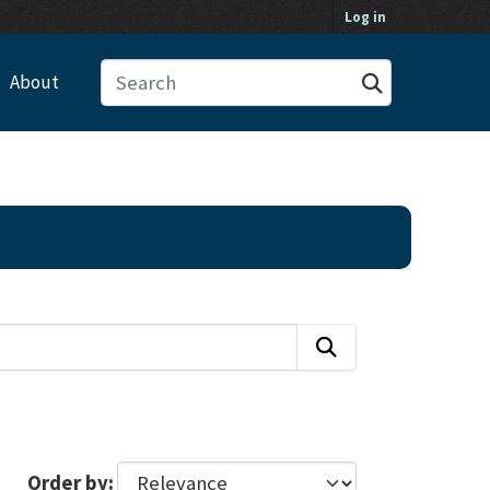
Log in
About
Order by