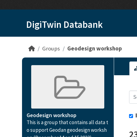
Skip to main content
DigiTwin Databank
Groups
Geodesign workshop
Geodesign workshop
This is a group that contains all data t
o support Geodan geodesign worksh
2