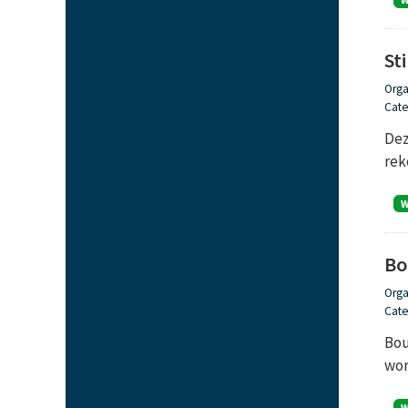
St
Orga
Cate
Dez
rek
Bo
Orga
Cate
Bou
wor