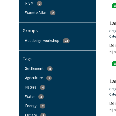
RIVM
2
Warmte Atlas
2
La
Groups
Orga
Cate
Geodesign workshop
23
De 
zij
Tags
Settlement
8
Agriculture
5
La
Nature
4
Orga
Cate
Water
3
De 
Energy
2
zij
Climate
1