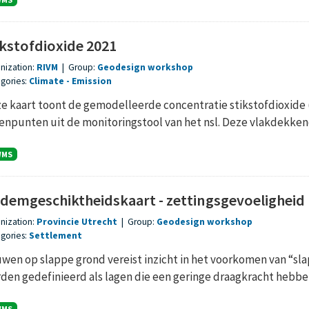
ikstofdioxide 2021
nization:
RIVM
|
Group:
Geodesign workshop
gories:
Climate
Emission
e kaart toont de gemodelleerde concentratie stikstofdioxide 
enpunten uit de monitoringstool van het nsl. Deze vlakdekkend
WMS
demgeschiktheidskaart - zettingsgevoeligheid
nization:
Provincie Utrecht
|
Group:
Geodesign workshop
gories:
Settlement
wen op slappe grond vereist inzicht in het voorkomen van “sl
den gedefinieerd als lagen die een geringe draagkracht hebben.
WMS