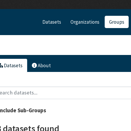
Datasets
Organizations
Groups
Datasets
About
Include Sub-Groups
3 datasets found