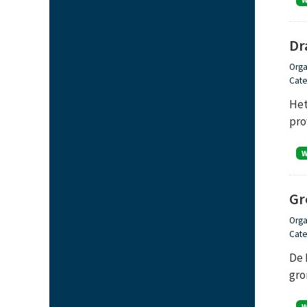
Dr
Orga
Cate
Het
pro
Gr
Orga
Cate
De 
gro