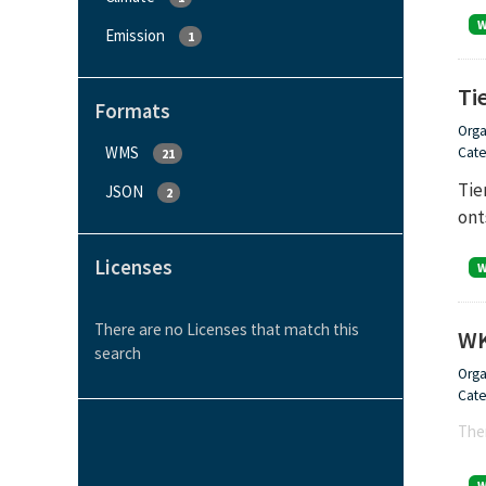
Emission
1
Ti
Formats
Orga
WMS
Cate
21
Tie
JSON
2
ont
Licenses
There are no Licenses that match this
WK
search
Orga
Cate
Ther