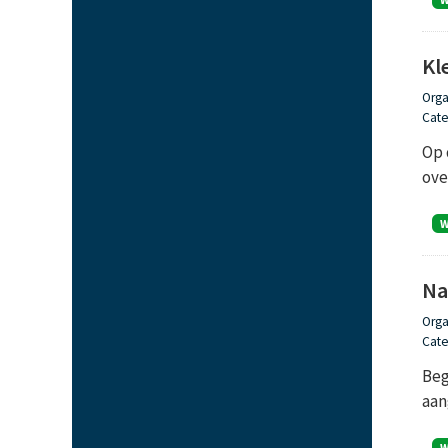
Kl
Orga
Cate
Op 
ove
Na
Orga
Cate
Beg
aan