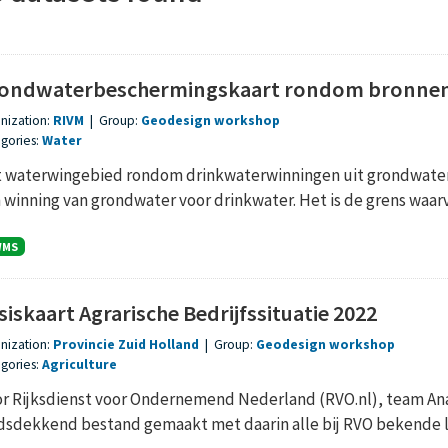
ondwaterbeschermingskaart rondom bronnen
nization:
RIVM
|
Group:
Geodesign workshop
gories:
Water
 waterwingebied rondom drinkwaterwinningen uit grondwater
 winning van grondwater voor drinkwater. Het is de grens waarva
WMS
siskaart Agrarische Bedrijfssituatie 2022
nization:
Provincie Zuid Holland
|
Group:
Geodesign workshop
gories:
Agriculture
r Rijksdienst voor Ondernemend Nederland (RVO.nl), team An
dsdekkend bestand gemaakt met daarin alle bij RVO bekende loc