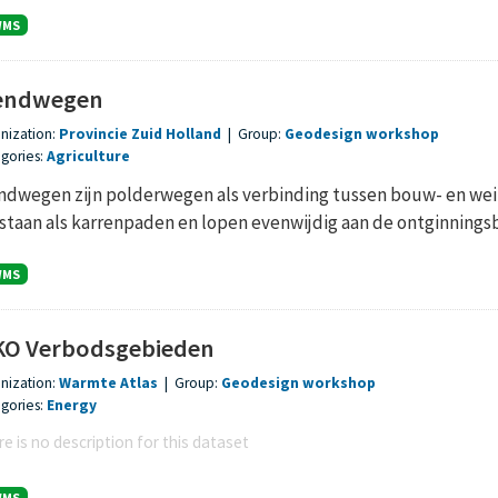
WMS
endwegen
nization:
Provincie Zuid Holland
|
Group:
Geodesign workshop
gories:
Agriculture
ndwegen zijn polderwegen als verbinding tussen bouw- en wei
staan als karrenpaden en lopen evenwijdig aan de ontginningsba
WMS
O Verbodsgebieden
nization:
Warmte Atlas
|
Group:
Geodesign workshop
gories:
Energy
e is no description for this dataset
WMS