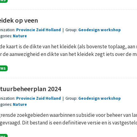
eidek op veen
nization:
Provincie Zuid Holland
|
Group:
Geodesign workshop
gories:
Nature
de kaart is de dikte van het kleidek (als bovenste toplaag, aa
r de aanwezigheid en dikte van het kleidek zegt iets over de ma
WMS
tuurbeheerplan 2024
nization:
Provincie Zuid Holland
|
Group:
Geodesign workshop
gories:
Nature
rensde zoekgebieden waarbinnen subsidie voor beheer van l
gevraagd. Dit bestand is een definitieve versie en is vastgesteld
WMS