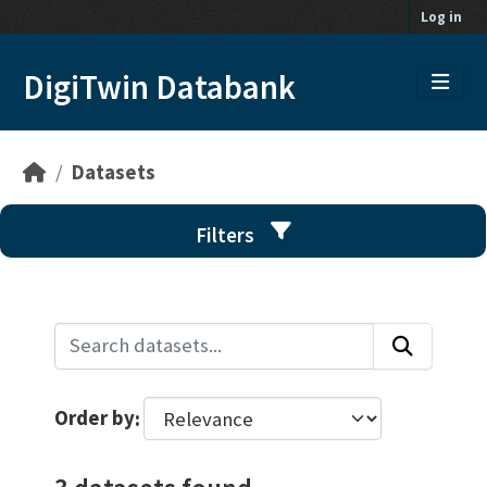
Skip to main content
Log in
DigiTwin Databank
Datasets
Filters
Order by