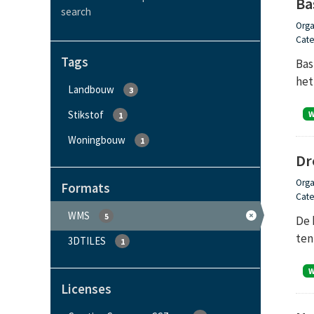
Ba
search
Orga
Cate
Tags
Bas
het
Landbouw
3
Stikstof
1
Woningbouw
1
Dr
Orga
Formats
Cate
WMS
5
De 
ten
3DTILES
1
Licenses