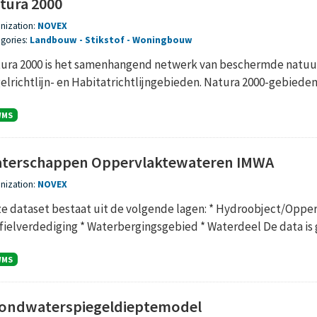
tura 2000
nization:
NOVEX
gories:
Landbouw
Stikstof
Woningbouw
ura 2000 is het samenhangend netwerk van beschermde natuur
elrichtlijn- en Habitatrichtlijngebieden. Natura 2000-gebieden z
WMS
terschappen Oppervlaktewateren IMWA
nization:
NOVEX
e dataset bestaat uit de volgende lagen: * Hydroobject/Oppe
fielverdediging * Waterbergingsgebied * Waterdeel De data is 
WMS
ondwaterspiegeldieptemodel