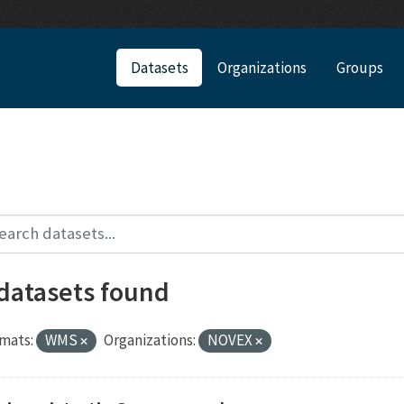
Datasets
Organizations
Groups
 datasets found
mats:
WMS
Organizations:
NOVEX