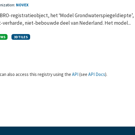
nization:
NOVEX
 BRO-registratieobject, het ‘Model Grondwaterspiegeldiepte’,
t-verharde, niet-bebouwde deel van Nederland. Het model...
WMS
3DTILES
can also access this registry using the
API
(see
API Docs
).