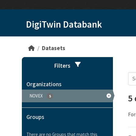
Skip to main content
DigiTwin Databank
Datasets
Filters
Organizations
5
NOVEX
5
For
Groups
There are no Groups that match this