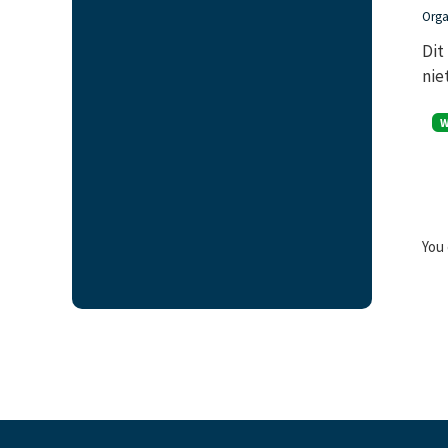
Orga
Dit
nie
You 