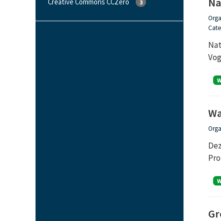
Na
Creative Commons CCZero
3
Orga
Cate
Nat
Vog
Wa
Orga
Dez
Pro
Gr