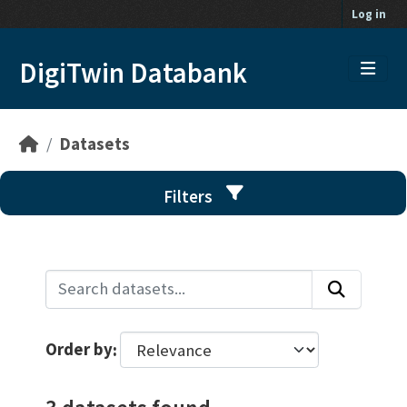
Skip to main content
Log in
DigiTwin Databank
Datasets
Filters
Order by