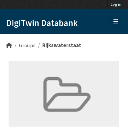
Skip to main content
Log in
DigiTwin Databank
Groups
Rijkswaterstaat