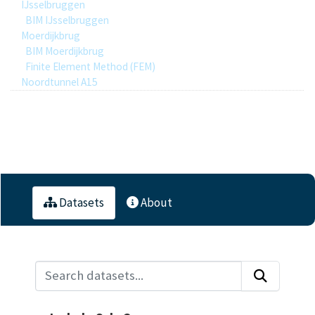
IJsselbruggen
BIM IJsselbruggen
Moerdijkbrug
BIM Moerdijkbrug
Finite Element Method (FEM)
Noordtunnel A15
0
Datasets
Datasets
About