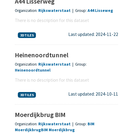
A44 Lisserweg
Organization:
Rijkswaterstaat
|
Group:
A44 Lisseweg
There is no description for this dataset
Last updated: 2024-11-22
3DTILES
Heinenoordtunnel
Organization:
Rijkswaterstaat
|
Group:
Heinenoordtunnel
There is no description for this dataset
Last updated: 2024-10-11
3DTILES
Moerdijkbrug BIM
Organization:
Rijkswaterstaat
|
Group:
BIM
Moerdijkbrug
BIM Moerdijkbrug