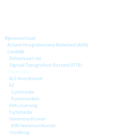
Projecten
Group hierarchy
Rijkswaterstaat
Actueel Hoogtebestand Nederland (AHN)
Landelijk
Beheerkaart nat
Digitaal Topografisch Bestand (DTB)
Projecten
A15 Noordtunnel
A2
Cyclomedia
Puntenwolken
A44 Lisserweg
Cyclomedia
Heinenoordtunnel
BIM Heinenoordtunnel
IJsselbrug