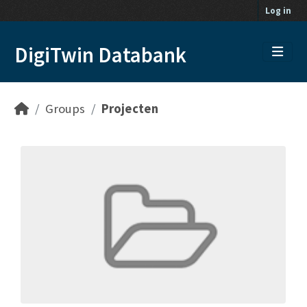
Skip to main content
Log in
DigiTwin Databank
Groups
Projecten