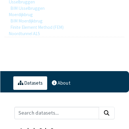
IJsselbruggen
BIM IJsselbruggen
Moerdijkbrug
BIM Moerdijkbrug
Finite Element Method (FEM)
Noordtunnel A15
0
Datasets
Datasets
About