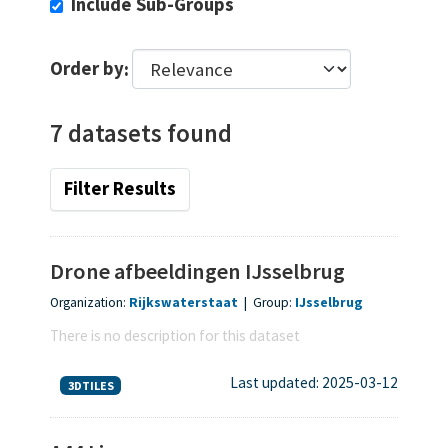
Include Sub-Groups
Order by
7 datasets found
Filter Results
Drone afbeeldingen IJsselbrug
Organization:
Rijkswaterstaat
|
Group:
IJsselbrug
There is no description for this dataset
Last updated: 2025-03-12
3DTILES