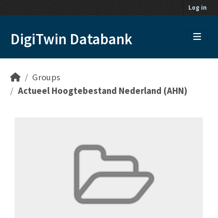
Skip to main content
Log in
DigiTwin Databank
Groups
Actueel Hoogtebestand Nederland (AHN)