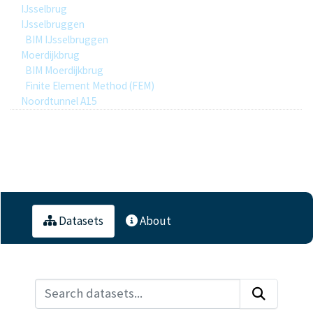
IJsselbrug
IJsselbruggen
BIM IJsselbruggen
Moerdijkbrug
BIM Moerdijkbrug
Finite Element Method (FEM)
Noordtunnel A15
1
Datasets
Datasets
About