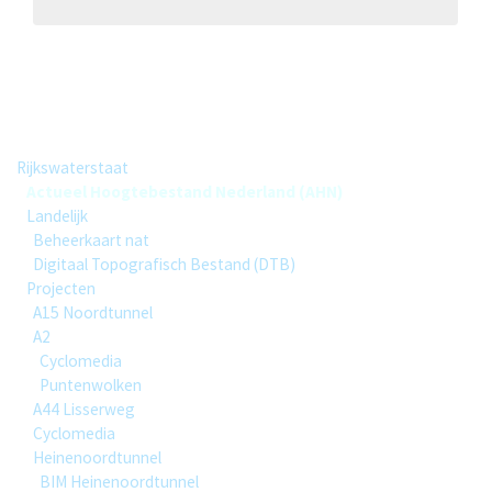
Actueel Hoogtebestand Nederland (AHN)
Group hierarchy
Rijkswaterstaat
Actueel Hoogtebestand Nederland (AHN)
Landelijk
Beheerkaart nat
Digitaal Topografisch Bestand (DTB)
Projecten
A15 Noordtunnel
A2
Cyclomedia
Puntenwolken
A44 Lisserweg
Cyclomedia
Heinenoordtunnel
BIM Heinenoordtunnel