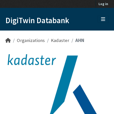
Skip to main content
Log in
DigiTwin Databank
Organizations
Kadaster
AHN