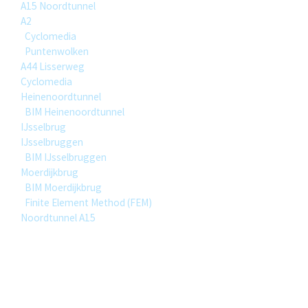
A15 Noordtunnel
A2
Cyclomedia
Puntenwolken
A44 Lisserweg
Cyclomedia
Heinenoordtunnel
BIM Heinenoordtunnel
IJsselbrug
IJsselbruggen
BIM IJsselbruggen
Moerdijkbrug
BIM Moerdijkbrug
Finite Element Method (FEM)
Noordtunnel A15
Categories
No tags assigned