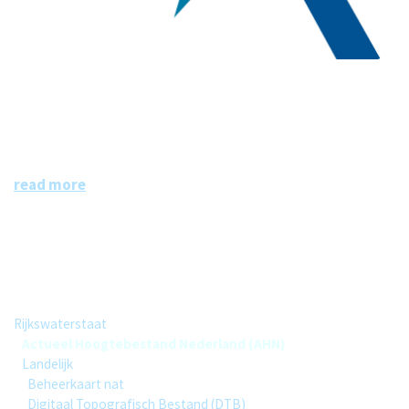
Kadaster
Het Kadaster is dé bron van informatie over eigendom en
gebruik van vastgoed en ruimte in Nederland. De informa
tie is grotendeels openbaar en beschikbaar.
read more
Group
Rijkswaterstaat
Actueel Hoogtebestand Nederland (AHN)
Landelijk
Beheerkaart nat
Digitaal Topografisch Bestand (DTB)