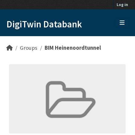
Skip to main content
Log in
DigiTwin Databank
Groups
BIM Heinenoordtunnel