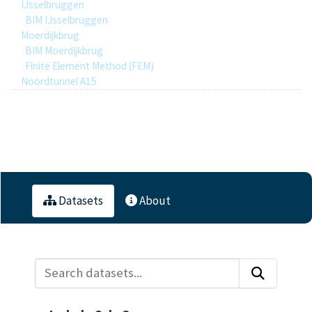
IJsselbruggen
BIM IJsselbruggen
Moerdijkbrug
BIM Moerdijkbrug
Finite Element Method (FEM)
Noordtunnel A15
0
Datasets
Datasets
About