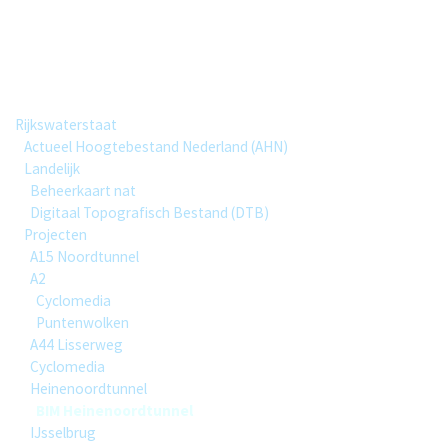
BIM Heinenoordtunnel
Group hierarchy
Rijkswaterstaat
Actueel Hoogtebestand Nederland (AHN)
Landelijk
Beheerkaart nat
Digitaal Topografisch Bestand (DTB)
Projecten
A15 Noordtunnel
A2
Cyclomedia
Puntenwolken
A44 Lisserweg
Cyclomedia
Heinenoordtunnel
BIM Heinenoordtunnel
IJsselbrug