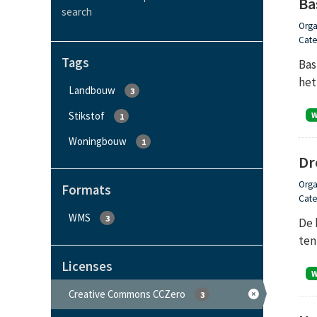
Ba
search
Orga
Cate
Tags
Bas
het
Landbouw
3
Stikstof
1
Woningbouw
1
Dr
Orga
Formats
Cate
WMS
3
De 
ten
Licenses
Creative Commons CCZero
3