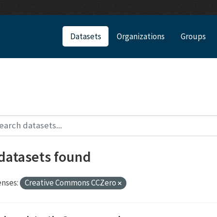
Datasets
Organizations
Groups
 datasets found
enses:
Creative Commons CCZero