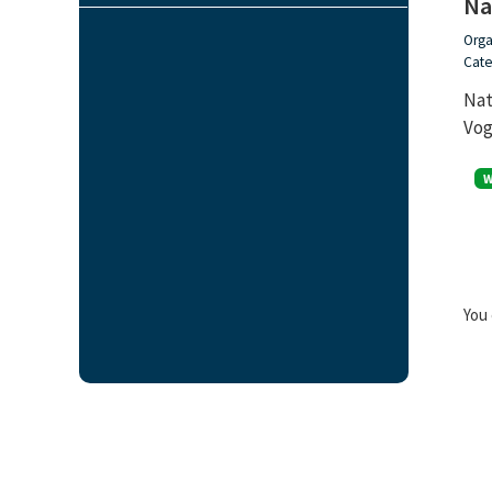
Na
Orga
Cate
Nat
Vog
You 