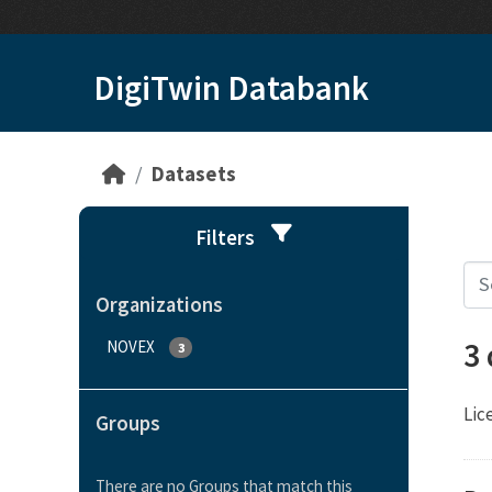
Skip to main content
DigiTwin Databank
Datasets
Filters
Organizations
3
NOVEX
3
Lic
Groups
There are no Groups that match this