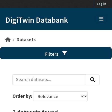
Skip to main content
Log in
DigiTwin Databank
Datasets
Filters
Order by