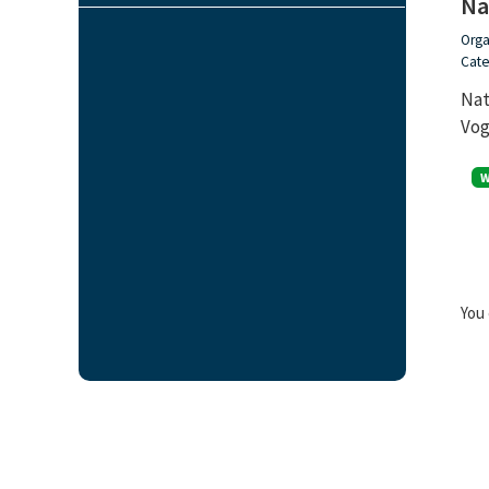
Na
Orga
Cate
Nat
Vog
You 