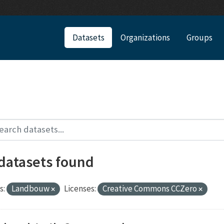
Datasets
Organizations
Groups
 datasets found
s:
Landbouw
Licenses:
Creative Commons CCZero