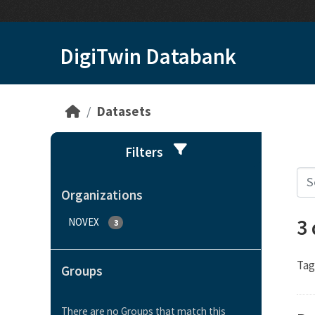
Skip to main content
DigiTwin Databank
Datasets
Filters
Organizations
3
NOVEX
3
Tag
Groups
There are no Groups that match this