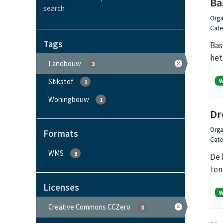
Ba
search
Orga
Cate
Tags
Bas
het
Landbouw
3
Stikstof
1
Woningbouw
1
Dr
Orga
Formats
Cate
WMS
3
De 
ten
Licenses
Creative Commons CCZero
3