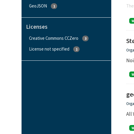
GeoJSON
Ther
1
Licenses
Creative Commons CCZero
3
St
License not specified
1
Orga
Noi
ge
Orga
All