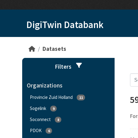
Skip to main content
DigiTwin Databank
Datasets
Filters
Organizations
5
Provincie Zuid Holland
11
Sogelink
9
For
Soconnect
8
PDOK
6