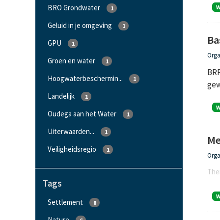
BRO Grondwater
1
Geluid in je omgeving
1
Ba
GPU
1
Orga
Groen en water
1
BRP
Hoogwaterbeschermin...
1
gew
Landelijk
1
Oudega aan het Water
1
Uiterwaarden...
1
Me
Veiligheidsregio
1
Orga
Ther
Tags
Settlement
8
Nature