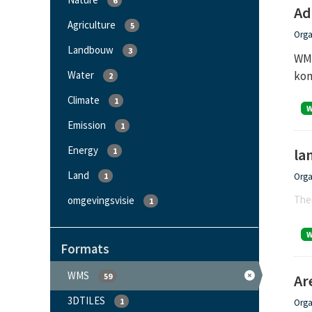
6
Ad
Agriculture
5
Orga
Landbouw
3
WMS
Water
kom
2
Climate
1
Emission
1
Energy
la
1
Land
1
Orga
Ther
omgevingsvisie
1
Formats
WMS
59
Ar
3DTILES
1
Orga