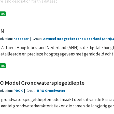
e is no description for this dataset
WMS
HN
nization:
Kadaster
|
Group:
Actueel Hoogtebestand Nederland (AHN)
L
 Actueel Hoogtebestand Nederland (AHN) is de digitale hoogt
etailleerde en precieze hoogtegegevens met gemiddeld acht 
WMS
O Model Grondwaterspiegeldiepte
nization:
PDOK
|
Group:
BRO Grondwater
 grondwaterspiegeldieptemodel maakt deel uit van de Basisre
 aantal grondwaterkarakteristieken die samen de langjarig gem