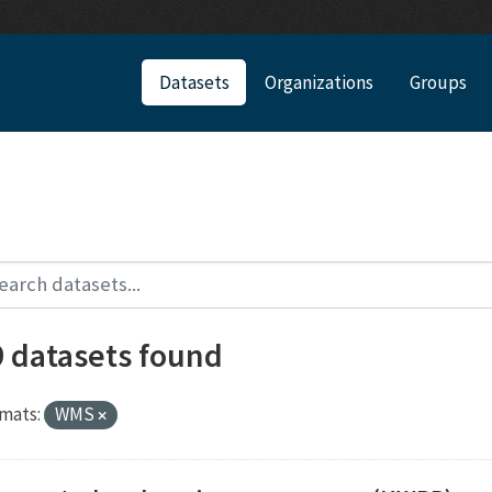
Datasets
Organizations
Groups
9 datasets found
mats:
WMS