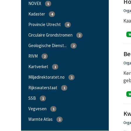
Ho
NOVEX
5
Orga
Kadaster
4
Kaa
Provincie Utrecht
4
Circulaire Grondstromen
2
Geologische Dienst...
2
Be
RIVM
2
Orga
Kartverket
1
Ker
Miljødirektoratet.no
1
geb
Rijkswaterstaat
1
SSB
1
Vegvesen
1
Kw
Warmte Atlas
1
Orga