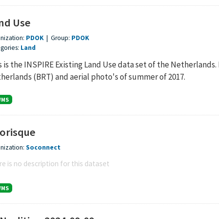
nd Use
nization:
PDOK
|
Group:
PDOK
gories:
Land
s is the INSPIRE Existing Land Use data set of the Netherlands.
herlands (BRT) and aerial photo's of summer of 2017.
WMS
orisque
nization:
Soconnect
e is no description for this dataset
WMS