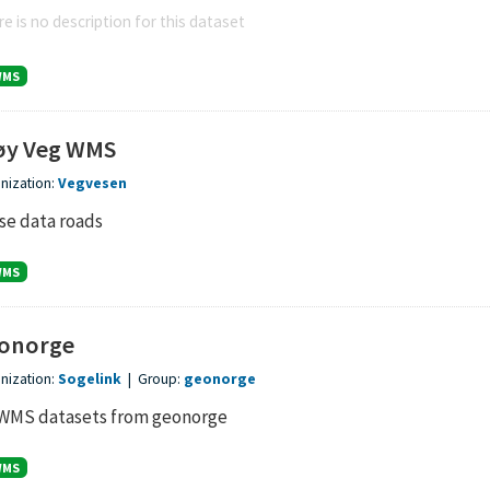
e is no description for this dataset
WMS
øy Veg WMS
nization:
Vegvesen
se data roads
WMS
onorge
nization:
Sogelink
|
Group:
geonorge
 WMS datasets from geonorge
WMS