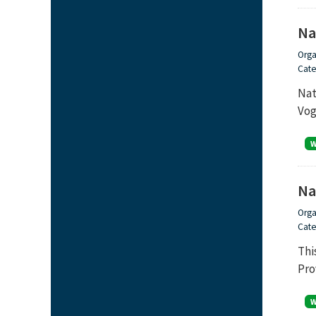
Na
Orga
Cate
Nat
Vog
Na
Orga
Cate
Thi
Pro