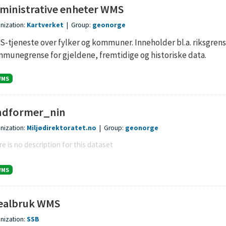
ministrative enheter WMS
nization:
Kartverket
|
Group:
geonorge
-tjeneste over fylker og kommuner. Inneholder bl.a. riksgrense
munegrense for gjeldene, fremtidige og historiske data.
WMS
ndformer_nin
nization:
Miljødirektoratet.no
|
Group:
geonorge
e is no description for this dataset
WMS
ealbruk WMS
nization:
SSB