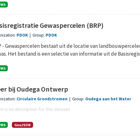
WMS
sisregistratie Gewaspercelen (BRP)
nization:
PDOK
|
Group:
PDOK
 - Gewaspercelen bestaat uit de locatie van landbouwpercel
as. Het bestand is een selectie van informatie uit de Basisregist
WMS
er bij Oudega Ontwerp
nization:
Circulaire Grondstromen
|
Group:
Oudega aan het Water
e is no description for this dataset
WMS
GeoJSON