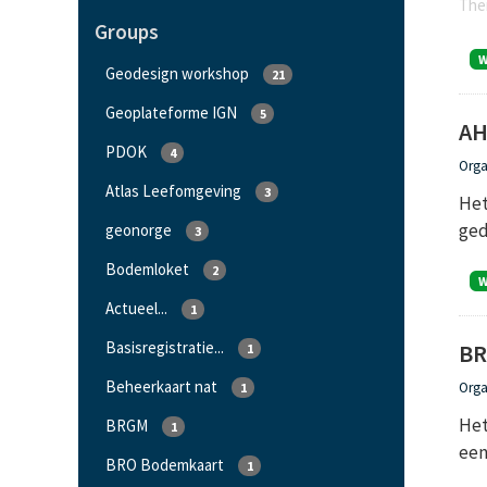
Ther
Groups
Geodesign workshop
21
Geoplateforme IGN
5
A
PDOK
4
Orga
Atlas Leefomgeving
3
Het
ged
geonorge
3
Bodemloket
2
Actueel...
1
Basisregistratie...
BR
1
Beheerkaart nat
Orga
1
Het
BRGM
1
een
BRO Bodemkaart
1