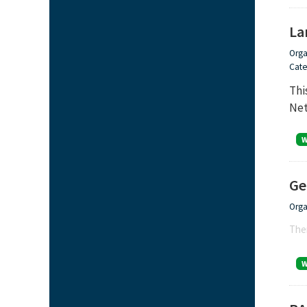
La
Orga
Cate
Thi
Net
Ge
Orga
Ther