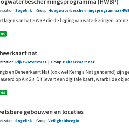
ogwaterbeschermingsprogramma (HWBP)
nization:
Sogelink
|
Group:
Hoogwaterbeschermingsprogramma (HW
rtlagen van het HWBP die de ligging van waterkeringen laten z
WMS
heerkaart nat
nization:
Rijkswaterstaat
|
Group:
Beheerkaart nat
ngis en Beheerkaart Nat (ook wel Kerngis Nat genoemd) zijn g
aseerd op ArcGis. Dit levert een digitale kaart, waarbij de object
WMS
etsbare gebouwen en locaties
nization:
Sogelink
|
Group:
Veiligheidsregio