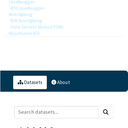
IJsselbruggen
BIM IJsselbruggen
Moerdijkbrug
BIM Moerdijkbrug
Finite Element Method (FEM)
Noordtunnel A15
1
Datasets
Datasets
About