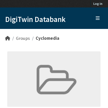
Skip to main content
Log in
DigiTwin Databank
Groups
Cyclomedia