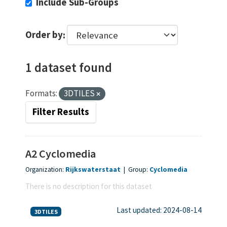
Include Sub-Groups
Order by
1 dataset found
Formats:
3DTILES
Filter Results
A2 Cyclomedia
Organization:
Rijkswaterstaat
|
Group:
Cyclomedia
There is no description for this dataset
Last updated: 2024-08-14
3DTILES