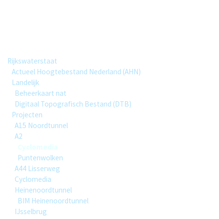
Cyclomedia
Group hierarchy
Rijkswaterstaat
Actueel Hoogtebestand Nederland (AHN)
Landelijk
Beheerkaart nat
Digitaal Topografisch Bestand (DTB)
Projecten
A15 Noordtunnel
A2
Cyclomedia
Puntenwolken
A44 Lisserweg
Cyclomedia
Heinenoordtunnel
BIM Heinenoordtunnel
IJsselbrug