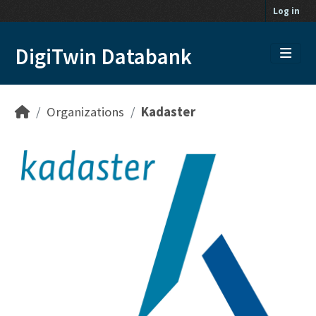
Skip to main content
Log in
DigiTwin Databank
Organizations
Kadaster