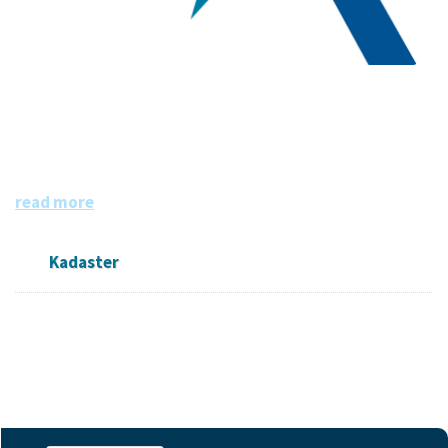
Kadaster
Het Kadaster is dé bron van informatie over eigendom en
gebruik van vastgoed en ruimte in Nederland. De informa
tie is grotendeels openbaar en beschikbaar.
read more
Kadaster
Followers
Datasets
Members
0
18
0