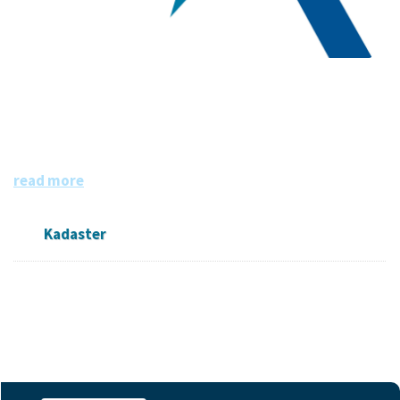
Kadaster
Het Kadaster is dé bron van informatie over eigendom en
gebruik van vastgoed en ruimte in Nederland. De informa
tie is grotendeels openbaar en beschikbaar.
read more
Kadaster
Followers
Datasets
Members
0
18
0