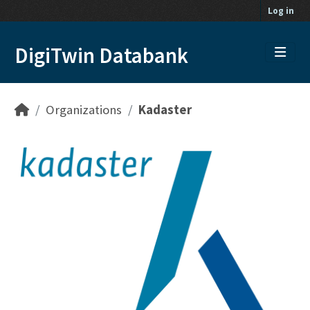
Skip to main content
Log in
DigiTwin Databank
Organizations
Kadaster