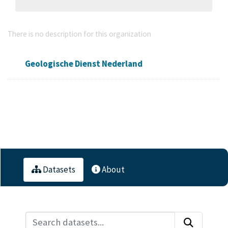
Geologische Dienst Nederland
There is no description for this organization
Geologische Dienst Nederland
Followers
Datasets
Members
0
2
0
Datasets
About