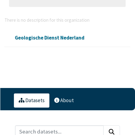
Geologische Dienst Nederland
There is no description for this organization
Geologische Dienst Nederland
Followers
Datasets
Members
0
2
0
Datasets
About