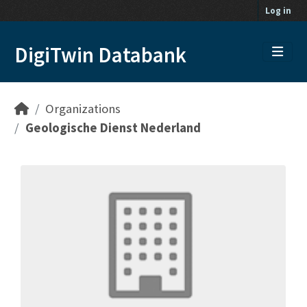
Skip to main content
Log in
DigiTwin Databank
Organizations
Geologische Dienst Nederland