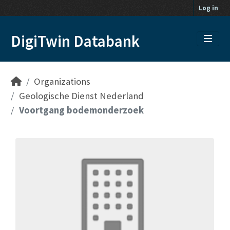
Skip to main content
Log in
DigiTwin Databank
Organizations
Geologische Dienst Nederland
Voortgang bodemonderzoek