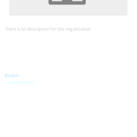
Geologische Dienst Nederland
There is no description for this organization
Group
Bodem
Bodemloket
Categories
No tags assigned