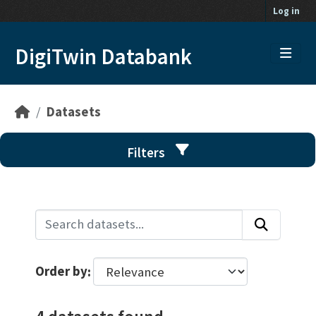
Skip to main content
Log in
DigiTwin Databank
Datasets
Filters
Order by