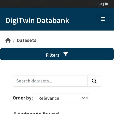
Skip to main content
Log in
DigiTwin Databank
Datasets
Filters
Order by