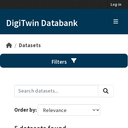
Skip to main content
Log in
DigiTwin Databank
Datasets
Filters
Order by