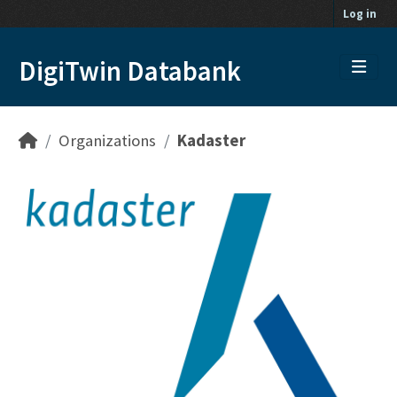
Skip to main content
Log in
DigiTwin Databank
Organizations
Kadaster