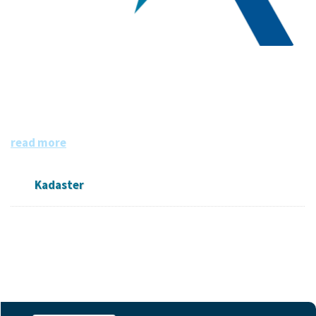
Kadaster
Het Kadaster is dé bron van informatie over eigendom en
gebruik van vastgoed en ruimte in Nederland. De informa
tie is grotendeels openbaar en beschikbaar.
read more
Kadaster
Followers
Datasets
Members
0
18
0