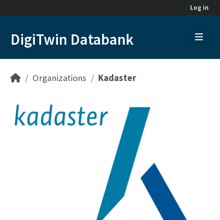
Skip to main content
Log in
DigiTwin Databank
Organizations
Kadaster