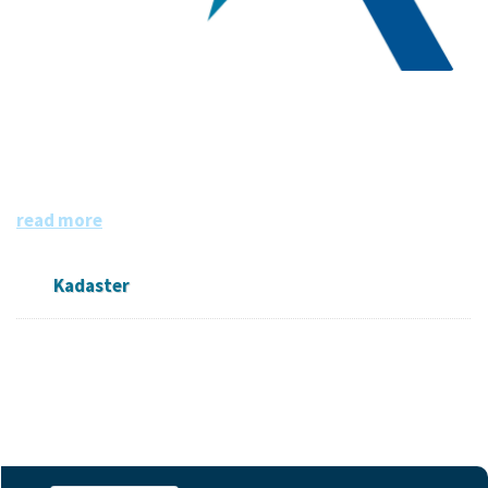
Kadaster
Het Kadaster is dé bron van informatie over eigendom en
gebruik van vastgoed en ruimte in Nederland. De informa
tie is grotendeels openbaar en beschikbaar.
read more
Kadaster
Followers
Datasets
Members
0
18
0