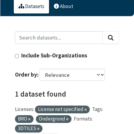
Datasets
About
Include Sub-Organizations
Order by
1 dataset found
Licenses:
License not specified
Tags:
BRO
Ondergrond
Formats:
3DTILES