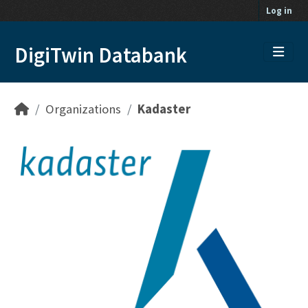
Skip to main content
Log in
DigiTwin Databank
Organizations
Kadaster