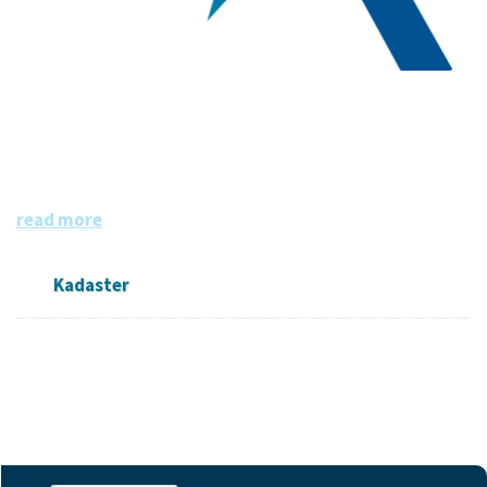
Kadaster
Het Kadaster is dé bron van informatie over eigendom en
gebruik van vastgoed en ruimte in Nederland. De informa
tie is grotendeels openbaar en beschikbaar.
read more
Kadaster
Followers
Datasets
Members
0
18
0