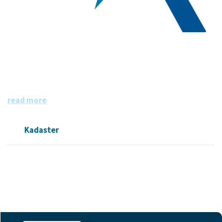
Kadaster
Het Kadaster is dé bron van informatie over eigendom en
gebruik van vastgoed en ruimte in Nederland. De informa
tie is grotendeels openbaar en beschikbaar.
read more
Kadaster
Followers
Datasets
Members
0
18
0