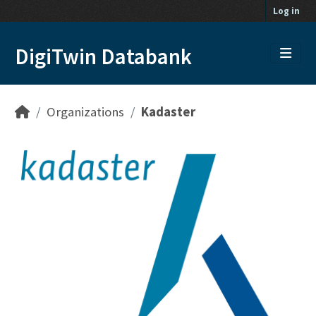
Skip to main content
Log in
DigiTwin Databank
Organizations
Kadaster