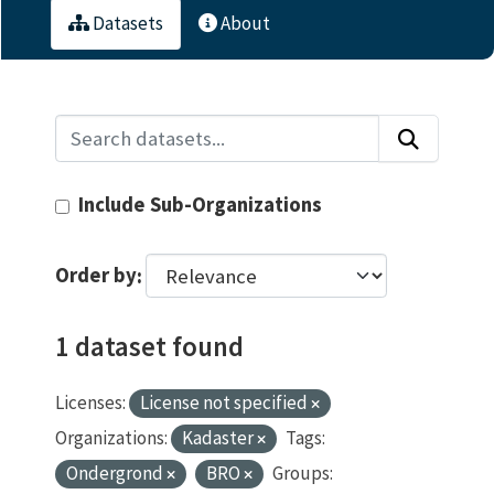
Datasets
About
Include Sub-Organizations
Order by
1 dataset found
Licenses:
License not specified
Organizations:
Kadaster
Tags:
Ondergrond
BRO
Groups: