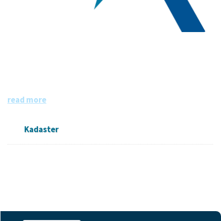
Kadaster
Het Kadaster is dé bron van informatie over eigendom en
gebruik van vastgoed en ruimte in Nederland. De informa
tie is grotendeels openbaar en beschikbaar.
read more
Kadaster
Followers
Datasets
Members
0
18
0