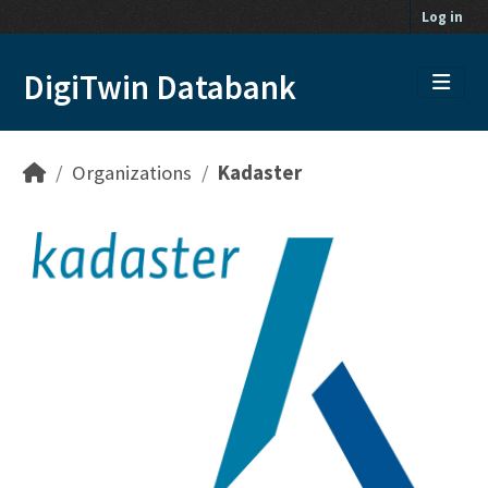
Skip to main content
Log in
DigiTwin Databank
Organizations
Kadaster