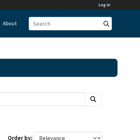
Log in
About
Order by