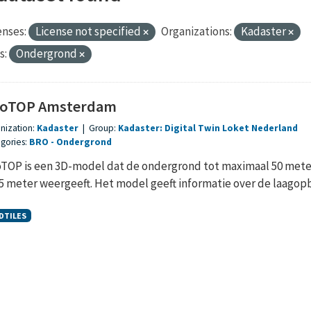
enses:
License not specified
Organizations:
Kadaster
s:
Ondergrond
oTOP Amsterdam
nization:
Kadaster
|
Group:
Kadaster: Digital Twin Loket Nederland
gories:
BRO
Ondergrond
TOP is een 3D-model dat de ondergrond tot maximaal 50 meter 
,5 meter weergeeft. Het model geeft informatie over de laagopb
DTILES