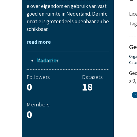
e over eigendom en gebruik van vast
Lic
goed en ruimte in Nederland. De info
rmatie is grotendeels openbaar en be
Tag
schikbaar.
read more
Ge
Orga
Kadaster
Cate
Geo
Followers
Datasets
x 0
0
18
3
Members
0