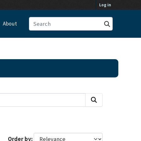
Log in
About
Order by