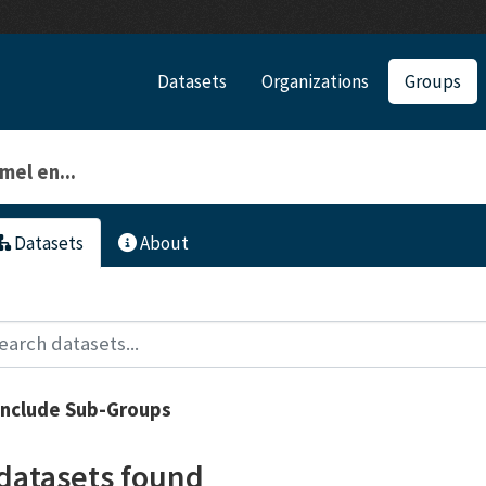
Datasets
Organizations
Groups
el en...
Datasets
About
Include Sub-Groups
 datasets found