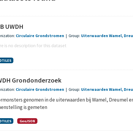
TB UWDH
nization:
Circulaire Grondstromen
|
Group:
Uiterwaarden Wamel, Dre
e is no description for this dataset
DTILES
DH Grondonderzoek
nization:
Circulaire Grondstromen
|
Group:
Uiterwaarden Wamel, Dre
rmonsters genomen in de uiterwaarden bij Wamel, Dreumel 
enstelling is gemeten
DTILES
GeoJSON