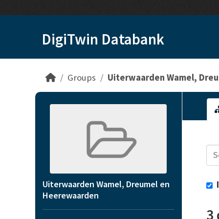
Skip to main content
DigiTwin Databank
Groups
Uiterwaarden Wamel, Dreum
Uiterwaarden Wamel, Dreumel en
Heerewaarden
3