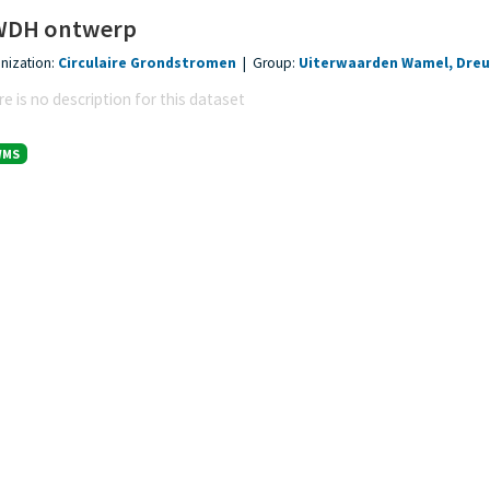
DH ontwerp
nization:
Circulaire Grondstromen
|
Group:
Uiterwaarden Wamel, Dre
e is no description for this dataset
WMS