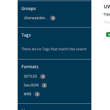
UW
Groups
Orga
Uiterwaarden...
3
Ther
Tags
There are no Tags that match this search
Formats
3DTILES
2
GeoJSON
1
WMS
1