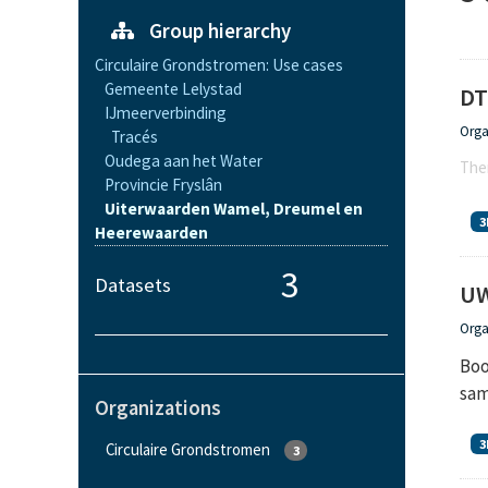
Group hierarchy
Circulaire Grondstromen: Use cases
Gemeente Lelystad
D
IJmeerverbinding
Orga
Tracés
Oudega aan het Water
Ther
Provincie Fryslân
Uiterwaarden Wamel, Dreumel en
3
Heerewaarden
3
Datasets
UW
Orga
Boo
sam
Organizations
3
Circulaire Grondstromen
3