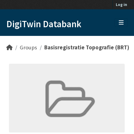
Skip to main content
Log in
DigiTwin Databank
Groups
Basisregistratie Topografie (BRT)