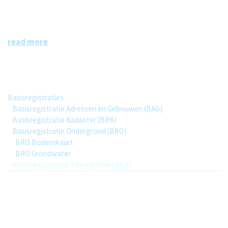
Basisregistratie Topografie (BRT)
Basisregistratie Topografie
read more
Group hierarchy
Basisregistraties
Basisregistratie Adressen en Gebouwen (BAG)
Basisregistratie Kadaster (BRK)
Basisregistratie Ondergrond (BRO)
BRO Bodemkaart
BRO Grondwater
Basisregistratie Topografie (BRT)
1
Datasets