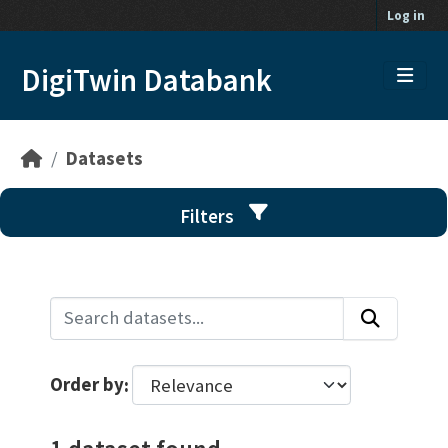
Skip to main content
Log in
DigiTwin Databank
Datasets
Filters
Order by