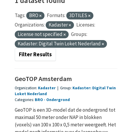
1 dataset found
Tags:
BRO
Formats:
3DTILES
Organizations:
Kadaster
Licenses:
License not specified
Groups:
Kadaster: Digital Twin Loket Nederland
Filter Results
GeoTOP Amsterdam
Organization:
Kadaster
|
Group:
Kadaster: Digital Twin
Loket Nederland
Categories:
BRO
Ondergrond
GeoTOP is een 3D-model dat de ondergrond tot
maximaal 50 meter onder NAP in blokken
(voxels) van 100 x 100 x 0,5 meter weergeeft. Het
model geeft informatie over de laagopbouw...