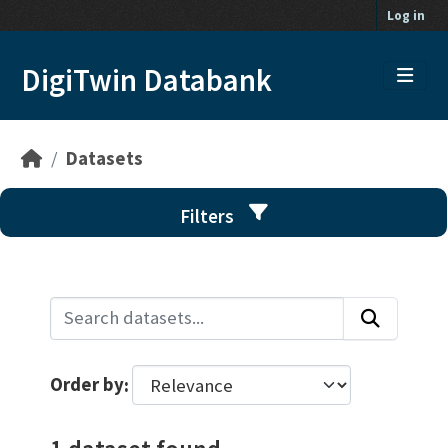
Skip to main content
Log in
DigiTwin Databank
Datasets
Filters
Order by