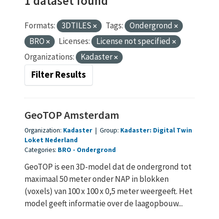
1 dataset found
Formats:
3DTILES
Tags:
Ondergrond
BRO
Licenses:
License not specified
Organizations:
Kadaster
Filter Results
GeoTOP Amsterdam
Organization:
Kadaster
|
Group:
Kadaster: Digital Twin
Loket Nederland
Categories:
BRO
Ondergrond
GeoTOP is een 3D-model dat de ondergrond tot
maximaal 50 meter onder NAP in blokken
(voxels) van 100 x 100 x 0,5 meter weergeeft. Het
model geeft informatie over de laagopbouw...