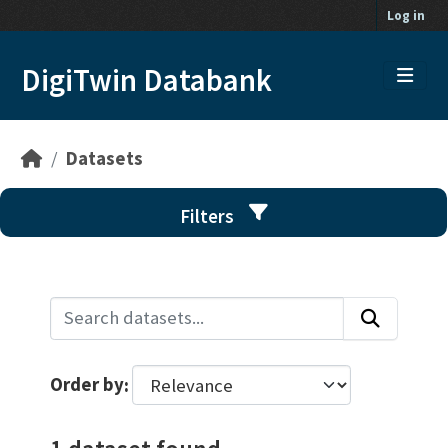
Skip to main content
Log in
DigiTwin Databank
Datasets
Filters
Order by