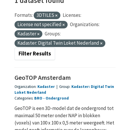
1 dataset found
Formats:
3DTILES
Licenses:
License not specified
Organizations:
Kadaster
Groups:
Kadaster: Digital Twin Loket Nederland
Filter Results
GeoTOP Amsterdam
Organization:
Kadaster
|
Group:
Kadaster: Digital Twin
Loket Nederland
Categories:
BRO
Ondergrond
GeoTOP is een 3D-model dat de ondergrond tot
maximaal 50 meter onder NAP in blokken
(voxels) van 100 x 100 x 0,5 meter weergeeft. Het
model geeft informatie over de laagopbouw...