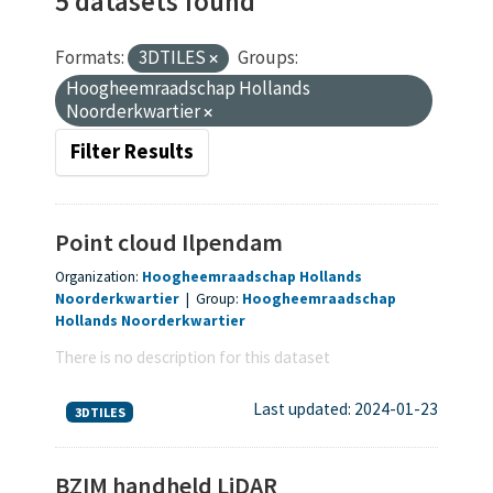
5 datasets found
Formats:
3DTILES
Groups:
Hoogheemraadschap Hollands
Noorderkwartier
Filter Results
Point cloud Ilpendam
Organization:
Hoogheemraadschap Hollands
Noorderkwartier
|
Group:
Hoogheemraadschap
Hollands Noorderkwartier
There is no description for this dataset
Last updated: 2024-01-23
3DTILES
BZIM handheld LiDAR