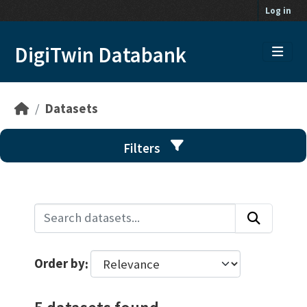
Skip to main content
Log in
DigiTwin Databank
Datasets
Filters
Order by