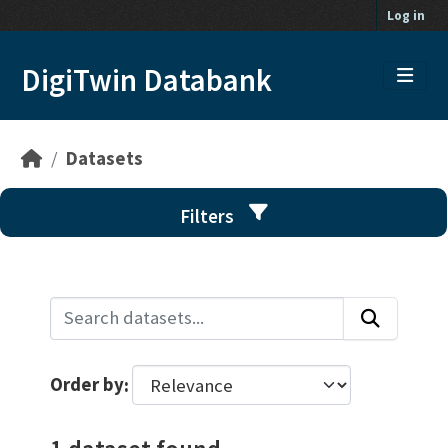
Skip to main content
Log in
DigiTwin Databank
Datasets
Filters
Order by