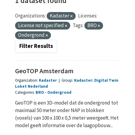
1 dataset found
Organizations:
Kadaster
Licenses:
License not specified
Tags:
BRO
Ondergrond
Filter Results
GeoTOP Amsterdam
Organization:
Kadaster
|
Group:
Kadaster: Digital Twin
Loket Nederland
Categories:
BRO
Ondergrond
GeoTOP is een 3D-model dat de ondergrond tot
maximaal 50 meter onder NAP in blokken
(voxels) van 100 x 100 x 0,5 meter weergeeft. Het
model geeft informatie over de laagopbouw...