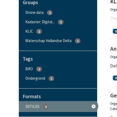
KL
Groups
Orga
Drone data
1
Ther
Kadaster: Digital...
1
KLIC
3
1
Waterschap Hollandse Delta
1
An
Orga
Tags
Dat
BRO
1
Ondergrond
3
1
Ge
Formats
Orga
3DTILES
4
Cate