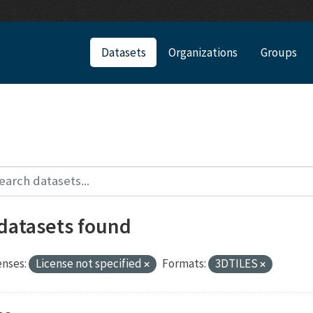
Datasets
Organizations
Groups
 datasets found
enses:
License not specified
Formats:
3DTILES