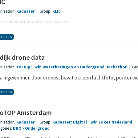
IC
nization:
Kadaster
|
Group:
KLIC
e is no description for this dataset
DTILES
dijk drone data
nization:
TKI DigiTwin Waterkeringen en Ondergrond Hackathon
|
Gr
a ingewonnen door drones, bevat o.a. een luchtfoto, puntenw
DTILES
oTOP Amsterdam
nization:
Kadaster
|
Group:
Kadaster: Digital Twin Loket Nederland
gories:
BRO
Ondergrond