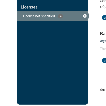
Geo
x 0
Licenses
License not specified
4
3
Ba
Orga
Ther
3
You 