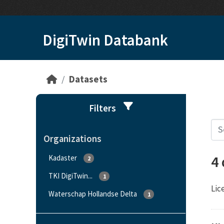
Skip to main content
DigiTwin Databank
Datasets
Filters
Organizations
4
Kadaster
2
TKI DigiTwin...
1
Lic
Waterschap Hollandse Delta
1