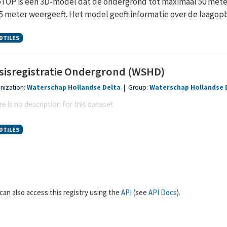
TOP is een 3D-model dat de ondergrond tot maximaal 50 meter 
,5 meter weergeeft. Het model geeft informatie over de laagopb
DTILES
sisregistratie Ondergrond (WSHD)
nization:
Waterschap Hollandse Delta
|
Group:
Waterschap Hollandse 
e is no description for this dataset
DTILES
can also access this registry using the
API
(see
API Docs
).