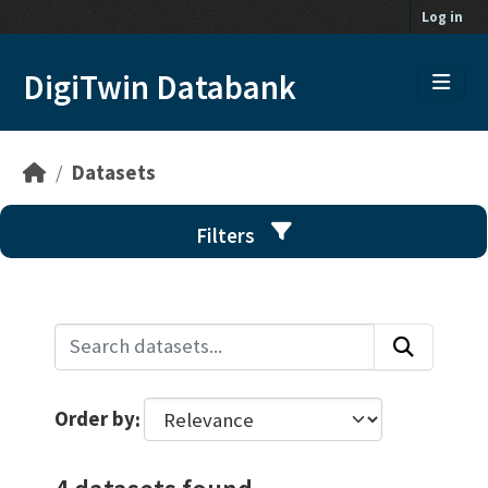
Skip to main content
Log in
DigiTwin Databank
Datasets
Filters
Order by