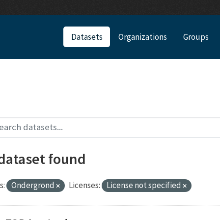
Datasets
Organizations
Groups
 dataset found
s:
Ondergrond
Licenses:
License not specified