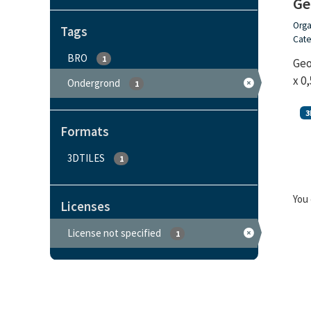
Ge
Orga
Tags
Cate
BRO
1
Geo
x 0
Ondergrond
1
3
Formats
3DTILES
1
You 
Licenses
License not specified
1