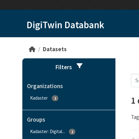
Skip to main content
DigiTwin Databank
Datasets
Filters
Organizations
1
Kadaster
1
Tag
Groups
Kadaster: Digital...
1