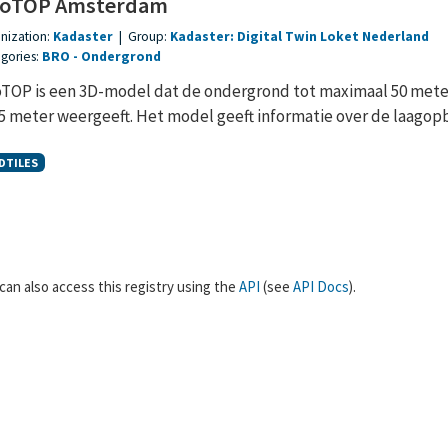
oTOP Amsterdam
nization:
Kadaster
|
Group:
Kadaster: Digital Twin Loket Nederland
gories:
BRO
Ondergrond
TOP is een 3D-model dat de ondergrond tot maximaal 50 meter 
,5 meter weergeeft. Het model geeft informatie over de laagopb
DTILES
can also access this registry using the
API
(see
API Docs
).