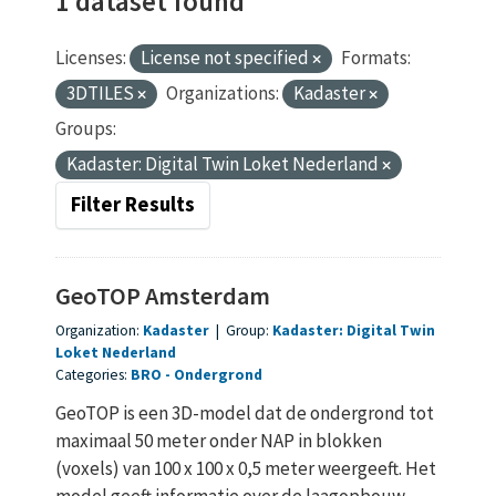
1 dataset found
Licenses:
License not specified
Formats:
3DTILES
Organizations:
Kadaster
Groups:
Kadaster: Digital Twin Loket Nederland
Filter Results
GeoTOP Amsterdam
Organization:
Kadaster
|
Group:
Kadaster: Digital Twin
Loket Nederland
Categories:
BRO
Ondergrond
GeoTOP is een 3D-model dat de ondergrond tot
maximaal 50 meter onder NAP in blokken
(voxels) van 100 x 100 x 0,5 meter weergeeft. Het
model geeft informatie over de laagopbouw...