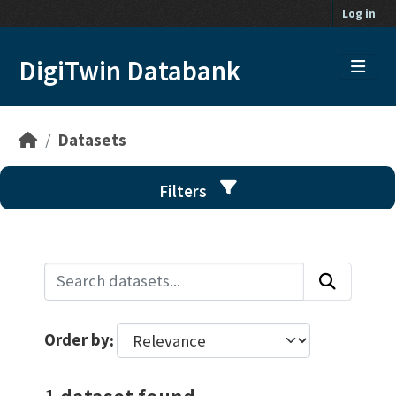
Skip to main content
Log in
DigiTwin Databank
Datasets
Filters
Order by