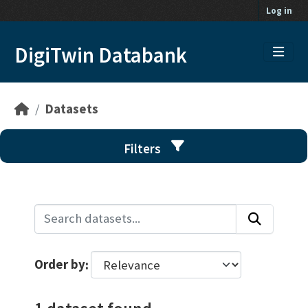
Skip to main content
Log in
DigiTwin Databank
Datasets
Filters
Order by