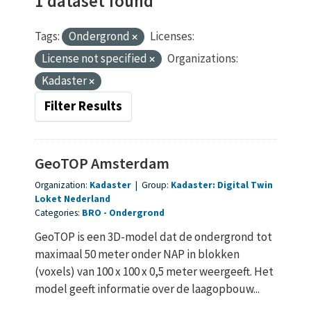
1 dataset found
Tags:
Ondergrond
Licenses:
License not specified
Organizations:
Kadaster
Filter Results
GeoTOP Amsterdam
Organization:
Kadaster
|
Group:
Kadaster: Digital Twin
Loket Nederland
Categories:
BRO
Ondergrond
GeoTOP is een 3D-model dat de ondergrond tot
maximaal 50 meter onder NAP in blokken
(voxels) van 100 x 100 x 0,5 meter weergeeft. Het
model geeft informatie over de laagopbouw...