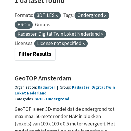
1 dataset found
Formats:
3DTILES
Tags:
Ondergrond
BRO
Groups:
Kadaster: Digital Twin Loket Nederland
Licenses:
License not specified
Filter Results
GeoTOP Amsterdam
Organization:
Kadaster
|
Group:
Kadaster: Digital Twin
Loket Nederland
Categories:
BRO
Ondergrond
GeoTOP is een 3D-model dat de ondergrond tot
maximaal 50 meter onder NAP in blokken
(voxels) van 100 x 100 x 0,5 meter weergeeft. Het
model geeft informatie over de laagopbouw...