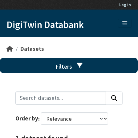
Skip to main content
Log in
DigiTwin Databank
Datasets
Filters
Order by