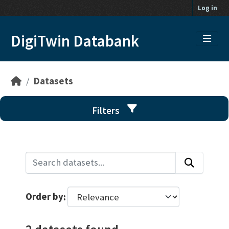
Skip to main content
Log in
DigiTwin Databank
Datasets
Filters
Order by