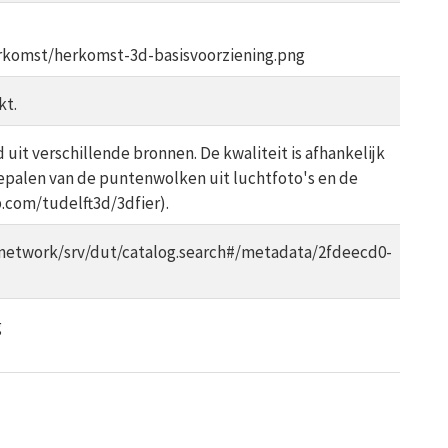
komst/herkomst-3d-basisvoorziening.png
kt.
uit verschillende bronnen. De kwaliteit is afhankelijk
bepalen van de puntenwolken uit luchtfoto's en de
b.com/tudelft3d/3dfier).
onetwork/srv/dut/catalog.search#/metadata/2fdeecd0-
g