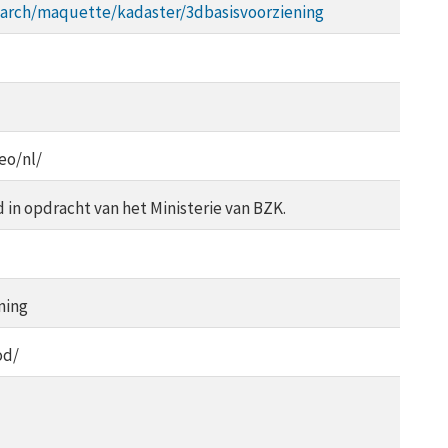
earch/maquette/kadaster/3dbasisvoorziening
eo/nl/
 in opdracht van het Ministerie van BZK.
ning
od/