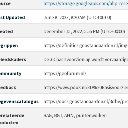
ource
https://storage.googleapis.com/ahp-res
st Updated
June 8, 2023, 8:20 AM (UTC+00:00)
reated
December 15, 2022, 5:55 PM (UTC+00:00)
egrippen
https://definities.geostandaarden.nl/img
leidskaders
De 3D basisvoorziening wordt vervaardigd
ommunity
https://geoforum.nl/
eedback
https://www.pdok.nl/3D%20Basisvoorzie
egevenscatalogus
https://docs.geostandaarden.nl/3dbv/pr
relateerde
BAG, BGT, AHN, puntenwolken
roducten