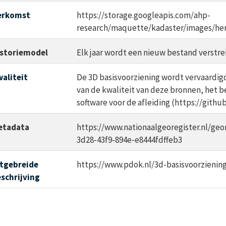
erkomst
https://storage.googleapis.com/ahp-
research/maquette/kadaster/images/her
storiemodel
Elk jaar wordt een nieuw bestand verstre
aliteit
De 3D basisvoorziening wordt vervaardigd 
van de kwaliteit van deze bronnen, het 
software voor de afleiding (https://githu
etadata
https://www.nationaalgeoregister.nl/ge
3d28-43f9-894e-e8444fdffeb3
tgebreide
https://www.pdok.nl/3d-basisvoorzienin
schrijving