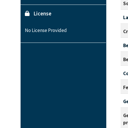
S
License
La
No License Provided
C
B
Be
C
F
G
Ge
p