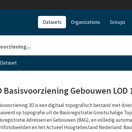
Datasets
Organizations
Groups
oorziening...
Dataset
D Basisvoorziening Gebouwen LOD 
isvoorziening 3D is een digitaal topografisch bestand met drie
aseerd op topografie uit de Basisregistratie Grootschalige To
isregistratie Adressen en Gebouwen (BAG), en volledig autom
htfotobeelden en het Actueel Hoogtebestand Nederland. Basi