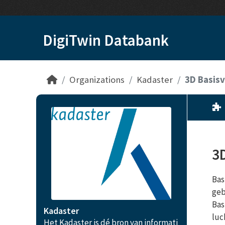
Skip to main content
DigiTwin Databank
Organizations
Kadaster
3D Basisv
3
Bas
geb
Bas
Kadaster
luc
Het Kadaster is dé bron van informati