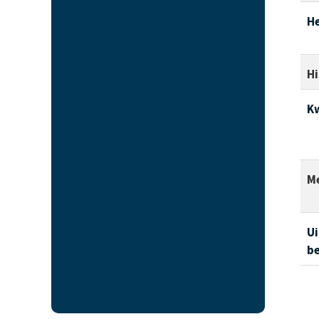
H
Hi
Kw
M
Ui
be