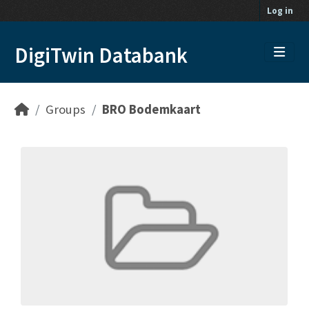
Skip to main content
Log in
DigiTwin Databank
Groups
BRO Bodemkaart