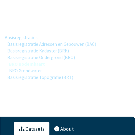
BRO Bodemkaart
Group hierarchy
Basisregistraties
Basisregistratie Adressen en Gebouwen (BAG)
Basisregistratie Kadaster (BRK)
Basisregistratie Ondergrond (BRO)
BRO Bodemkaart
BRO Grondwater
Basisregistratie Topografie (BRT)
1
Datasets
Datasets
About