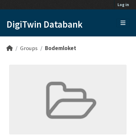
Skip to main content
Log in
DigiTwin Databank
Groups
Bodemloket