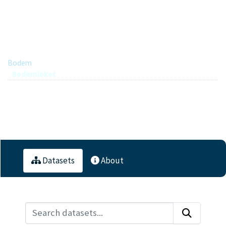
Bodemloket
Group hierarchy
Bodem
Bodemloket
2
Datasets
Datasets
About