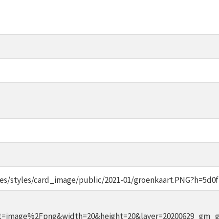
files/styles/card_image/public/2021-01/groenkaart.PNG?h=5d0
t=image%2Fpng&width=20&height=20&layer=20200629_gm_g