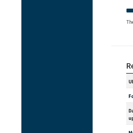
The
R
U
F
D
u
M