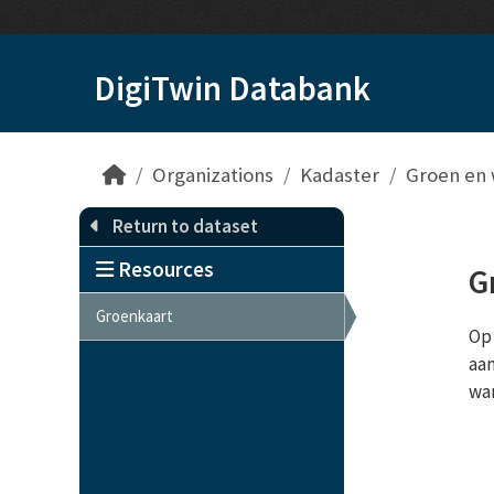
Skip to main content
DigiTwin Databank
Organizations
Kadaster
Groen en 
Return to dataset
Resources
G
Groenkaart
Op 
aan
wan