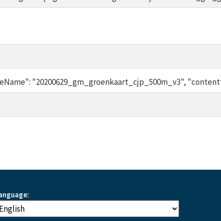
eatureName": "20200629_gm_groenkaart_cjp_500m_v3", "content
anguage