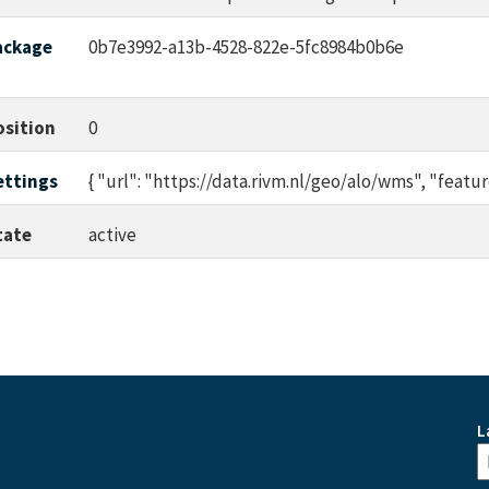
ackage
0b7e3992-a13b-4528-822e-5fc8984b0b6e
d
osition
0
ettings
{ "url": "https://data.rivm.nl/geo/alo/wms", "f
tate
active
L