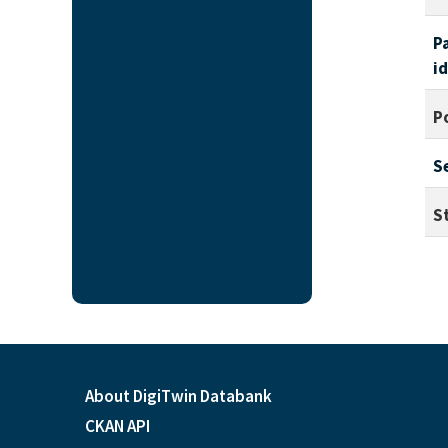
P
i
P
S
S
About DigiTwin Databank
CKAN API