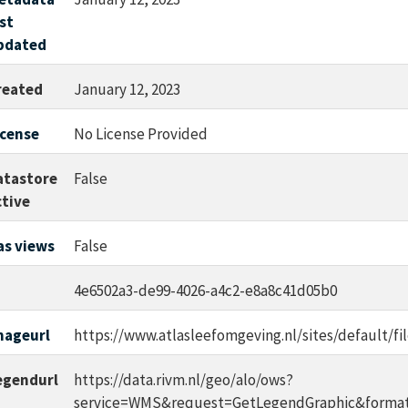
ast
pdated
reated
January 12, 2023
icense
No License Provided
atastore
False
ctive
as views
False
d
4e6502a3-de99-4026-a4c2-e8a8c41d05b0
mageurl
https://www.atlasleefomgeving.nl/sites/default/
egendurl
https://data.rivm.nl/geo/alo/ows?
service=WMS&request=GetLegendGraphic&forma