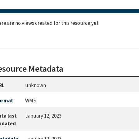
re are no views created for this resource yet.
esource Metadata
RL
unknown
ormat
WMS
ata last
January 12, 2023
pdated
etadata
January 12, 2023