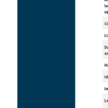
l
u
C
L
D
a
H
I
I
L