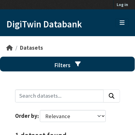
Skip to main content
Log in
DigiTwin Databank
Datasets
Filters
Order by