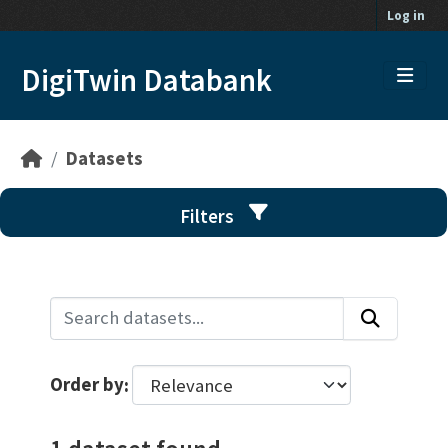
Skip to main content
Log in
DigiTwin Databank
Datasets
Filters
Order by