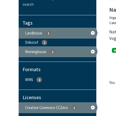
search
Na
Orga
Tags
Cate
Nat
Landbouw
1
Vog
Stikstof
1
Woningbouw
1
Formats
WMS
1
You 
Licenses
Creative Commons CCZero
1