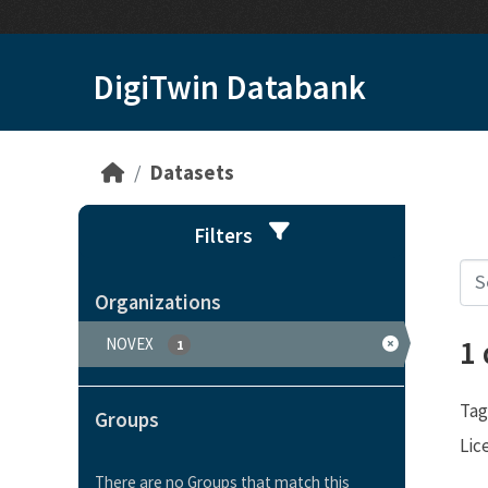
Skip to main content
DigiTwin Databank
Datasets
Filters
Organizations
1
NOVEX
1
Tag
Groups
Lic
There are no Groups that match this