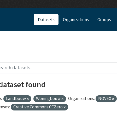
Datasets
Organizations
Groups
 dataset found
s:
Landbouw
Woningbouw
Organizations:
NOVEX
enses:
Creative Commons CCZero