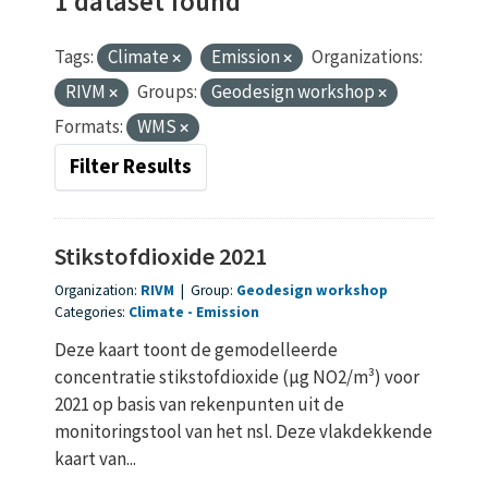
1 dataset found
Tags:
Climate
Emission
Organizations:
RIVM
Groups:
Geodesign workshop
Formats:
WMS
Filter Results
Stikstofdioxide 2021
Organization:
RIVM
|
Group:
Geodesign workshop
Categories:
Climate
Emission
Deze kaart toont de gemodelleerde
concentratie stikstofdioxide (µg NO2/m³) voor
2021 op basis van rekenpunten uit de
monitoringstool van het nsl. Deze vlakdekkende
kaart van...