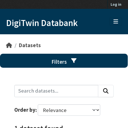
Skip to main content
Log in
DigiTwin Databank
Datasets
Filters
Order by